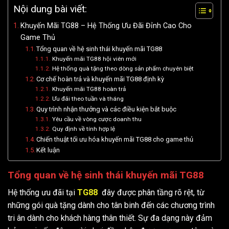
Nội dung bài viết:
Khuyến Mãi TG88 – Hệ Thống Ưu Đãi Đỉnh Cao Cho
Game Thủ
Tổng quan về hệ sinh thái khuyến mãi TG88
Khuyến mãi TG88 hội viên mới
Hệ thống quà tặng theo dòng sản phẩm chuyên biệt
Cơ chế hoàn trả và khuyến mãi TG88 định kỳ
Khuyến mãi TG88 hoàn trả
Ưu đãi theo tuần và tháng
Quy trình nhận thưởng và các điều kiện bắt buộc
Yêu cầu về vòng cược doanh thu
Quy định về tính hợp lệ
Chiến thuật tối ưu hóa khuyến mãi TG88 cho game thủ
Kết luận
Tổng quan về hệ sinh thái khuyến mãi TG88
Hệ thống ưu đãi tại
TG88
đây được phân tầng rõ rệt, từ
những gói quà tặng dành cho tân binh đến các chương trình
tri ân dành cho khách hàng thân thiết. Sự đa dạng này đảm