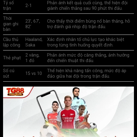
Tỷ số
Phản ánh kết quả cuối cùng, thể hiện đội
2-1
trận
giành chiến thắng sau 90 phút thi đấu.
Thời
23’, 67’,
Cho thấy thời điểm bùng nổ bàn thắng, hỗ
gian ghi
82’
trợ đánh giá nhịp độ trận đấu.
bàn
Cầu thủ
Haaland,
Xác định nhân tố chủ lực tạo khác biệt
lập công
Saka
trong từng tình huống quyết định.
2 vàng,
Phản ánh mức độ căng thẳng, ảnh hưởng
Thẻ phạt
1 đỏ
đến chiến thuật thi đấu.
Số cú
Thể hiện khả năng tấn công, mức độ áp
15 vs 10
sút
đảo giữa hai đội trong trận đấu.