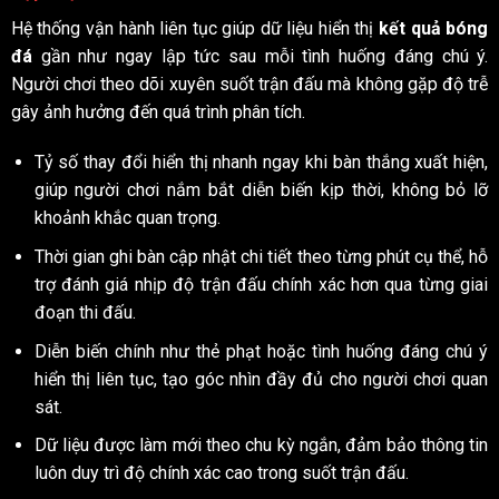
Hệ thống vận hành liên tục giúp dữ liệu hiển thị
kết quả bóng
đá
gần như ngay lập tức sau mỗi tình huống đáng chú ý.
Người chơi theo dõi xuyên suốt trận đấu mà không gặp độ trễ
gây ảnh hưởng đến quá trình phân tích.
Tỷ số thay đổi hiển thị nhanh ngay khi bàn thắng xuất hiện,
giúp người chơi nắm bắt diễn biến kịp thời, không bỏ lỡ
khoảnh khắc quan trọng.
Thời gian ghi bàn cập nhật chi tiết theo từng phút cụ thể, hỗ
trợ đánh giá nhịp độ trận đấu chính xác hơn qua từng giai
đoạn thi đấu.
Diễn biến chính như thẻ phạt hoặc tình huống đáng chú ý
hiển thị liên tục, tạo góc nhìn đầy đủ cho người chơi quan
sát.
Dữ liệu được làm mới theo chu kỳ ngắn, đảm bảo thông tin
luôn duy trì độ chính xác cao trong suốt trận đấu.