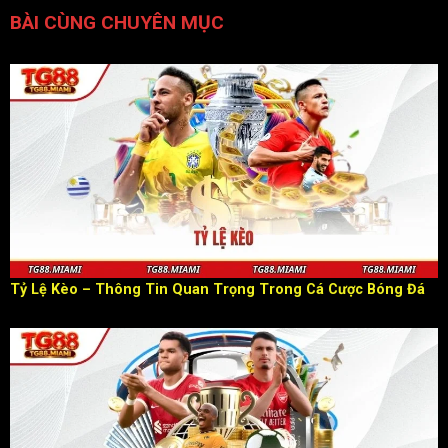
BÀI CÙNG CHUYÊN MỤC
Tỷ Lệ Kèo – Thông Tin Quan Trọng Trong Cá Cược Bóng Đá