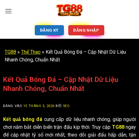
ĐĂNG KÝ
ĐĂNG NHẬP
TG88
»
Thể Thao
»
Kết Quả Bóng Đá – Cập Nhật Dữ Liệu
Nhanh Chóng, Chuẩn Nhất
Kết Quả Bóng Đá – Cập Nhật Dữ Liệu
Nhanh Chóng, Chuẩn Nhất
ĐĂNG VÀO
10 THÁNG 5, 2026
BỞI
SEO
Kết quả bóng đá
cung cấp dữ liệu nhanh chóng, giúp người
chơi nắm bắt diễn biến trận đấu kịp thời. Truy cập
TG88
ngay
để cập nhật tỷ số mới nhất, theo dõi giải đấu hấp dẫn, tận