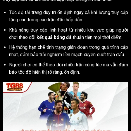
Tốc độ tải trang duy trì ổn định ngay cả khi lượng truy cập
tăng cao trong các trận đấu hấp dẫn.
Khả năng truy cập linh hoạt từ nhiều khu vực giúp người
chơi theo dõi
kết quả bóng đá
thuận tiện mọi thời điểm.
Hệ thống hạn chế tình trạng gián đoạn trong quá trình cập
nhật, đảm bảo trải nghiệm liền mạch xuyên suốt trận đấu.
Người chơi có thể theo dõi nhiều trận cùng lúc mà vẫn đảm
bảo tốc độ hiển thị rõ ràng, ổn định.