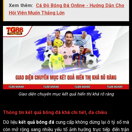
Xem thêm:
Cá Độ Bóng Đá Online - Hướng Dẫn Cho
Hội Viên Muốn Thắng Lớn
Giao diện chuyên mục kết quả hiển thị khá rõ ràng
Thông tin kết quả bóng đá khá chi tiết, đa chiều
Dữ liệu
kết quả bóng đá
cung cấp không dừng lại ở tỷ số mà
còn mở rộng sang nhiều yếu tố ảnh hưởng trực tiếp đến trận