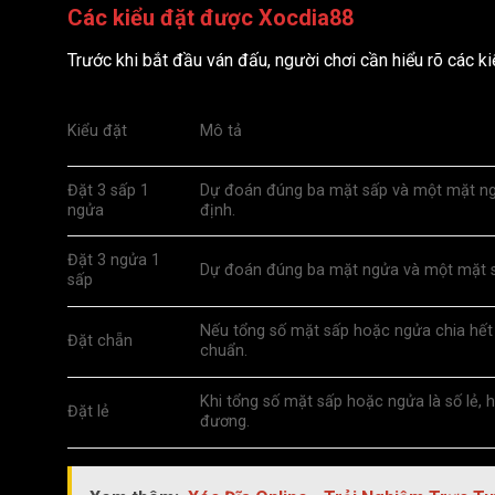
Các kiểu đặt được Xocdia88
Trước khi bắt đầu ván đấu, người chơi cần hiểu rõ các ki
Kiểu đặt
Mô tả
Đặt 3 sấp 1
Dự đoán đúng ba mặt sấp và một mặt ng
ngửa
định.
Đặt 3 ngửa 1
Dự đoán đúng ba mặt ngửa và một mặt sấp
sấp
Nếu tổng số mặt sấp hoặc ngửa chia hết c
Đặt chẵn
chuẩn.
Khi tổng số mặt sấp hoặc ngửa là số lẻ, 
Đặt lẻ
đương.