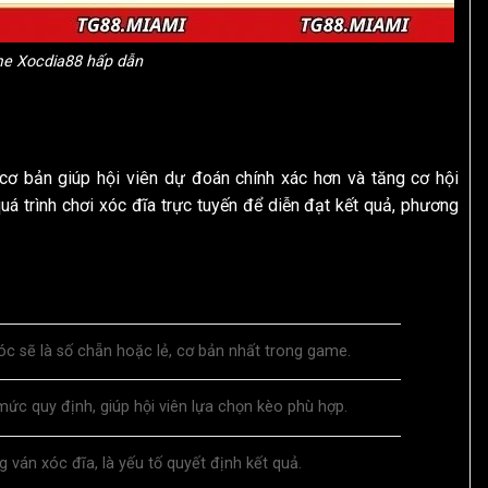
me Xocdia88 hấp dẫn
cơ bản giúp hội viên dự đoán chính xác hơn và tăng cơ hội
 trình chơi xóc đĩa trực tuyến để diễn đạt kết quả, phương
c sẽ là số chẵn hoặc lẻ, cơ bản nhất trong game.
c quy định, giúp hội viên lựa chọn kèo phù hợp.
ván xóc đĩa, là yếu tố quyết định kết quả.