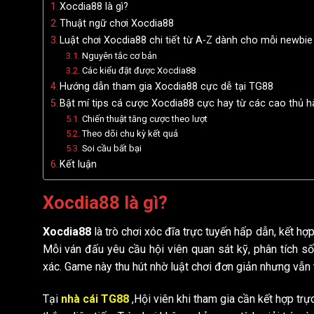
Xocdia88 là gì?
Thuật ngữ chơi Xocdia88
Luật chơi Xocdia88 chi tiết từ A-Z dành cho mỗi newbie
Nguyên tắc cơ bản
Các kiểu đặt được Xocdia88
Hướng dẫn tham gia Xocdia88 cực dễ tại TG88
Bật mí tips cá cược Xocdia88 cực hay từ các cao thủ 
Chiến thuật tăng cược theo lượt
Theo dõi chu kỳ kết quả
Soi cầu bất bại
Kết luận
Xocdia88 là gì?
Xocdia88
là trò chơi xóc đĩa trực tuyến hấp dẫn, kết hợ
Mỗi ván đấu yêu cầu hội viên quan sát kỹ, phân tích 
xác. Game này thu hút nhờ luật chơi đơn giản nhưng vẫn t
Tại
nhà cái TG88
,Hội viên khi tham gia cần kết hợp trự