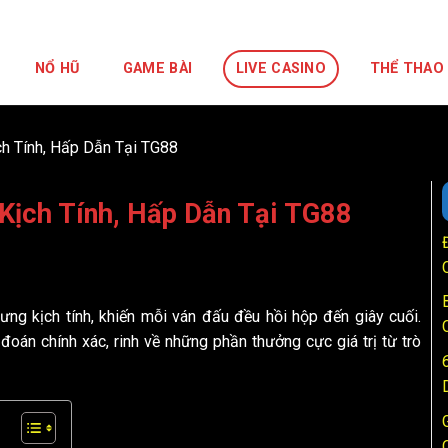
NỔ HŨ
GAME BÀI
LIVE CASINO
THỂ THAO
h Tính, Hấp Dẫn Tại TG88
Kịch Tính, Hấp Dẫn Tại TG88
ưng kịch tính, khiến mỗi ván đấu đều hồi hộp đến giây cuối.
oán chính xác, rinh về những phần thưởng cực giá trị từ trò