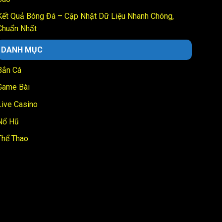
Kết Quả Bóng Đá – Cập Nhật Dữ Liệu Nhanh Chóng,
Chuẩn Nhất
DANH MỤC
Bắn Cá
Game Bài
Live Casino
Nổ Hũ
Thể Thao