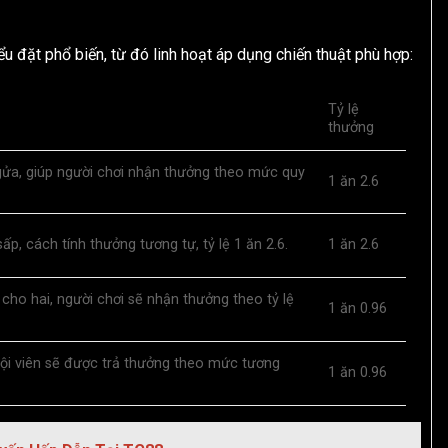
ểu đặt phổ biến, từ đó linh hoạt áp dụng chiến thuật phù hợp:
Tỷ lệ
thưởng
ửa, giúp người chơi nhận thưởng theo mức quy
1 ăn 2.6
, cách tính thưởng tương tự, tỷ lệ 1 ăn 2.6.
1 ăn 2.6
ho hai, người chơi sẽ nhận thưởng theo tỷ lệ
1 ăn 0.96
hội viên sẽ được trả thưởng theo mức tương
1 ăn 0.96