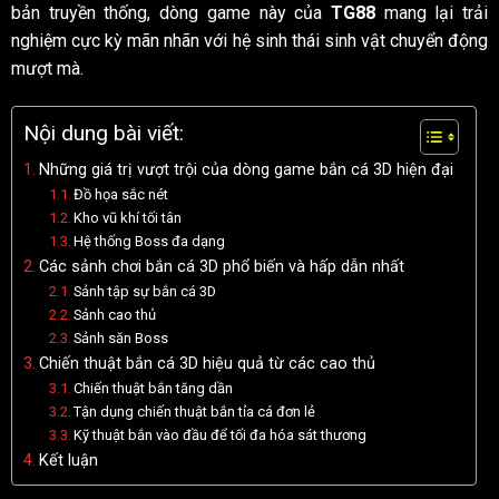
bản truyền thống, dòng game này của
TG88
mang lại trải
nghiệm cực kỳ mãn nhãn với hệ sinh thái sinh vật chuyển động
mượt mà.
Nội dung bài viết:
Những giá trị vượt trội của dòng game bắn cá 3D hiện đại
Đồ họa sắc nét
Kho vũ khí tối tân
Hệ thống Boss đa dạng
Các sảnh chơi bắn cá 3D phổ biến và hấp dẫn nhất
Sảnh tập sự bắn cá 3D
Sảnh cao thủ
Sảnh săn Boss
Chiến thuật bắn cá 3D hiệu quả từ các cao thủ
Chiến thuật bắn tăng dần
Tận dụng chiến thuật bắn tỉa cá đơn lẻ
Kỹ thuật bắn vào đầu để tối đa hóa sát thương
Kết luận