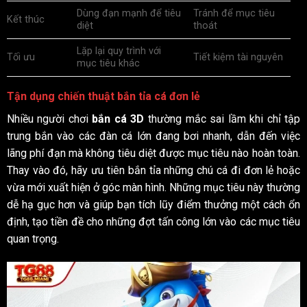
Dùng đạn mạnh để tiêu
Tránh để mục tiêu
Kết thúc
diệt
thoát
Lặp lại quy trình với
Tối ưu
Tiết kiệm tài nguyên
mục tiêu khác
Tận dụng chiến thuật bắn tỉa cá đơn lẻ
Nhiều người chơi
bắn cá 3D
thường mắc sai lầm khi chỉ tập
trung bắn vào các đàn cá lớn đang bơi nhanh, dẫn đến việc
lãng phí đạn mà không tiêu diệt được mục tiêu nào hoàn toàn.
Thay vào đó, hãy ưu tiên bắn tỉa những chú cá đi đơn lẻ hoặc
vừa mới xuất hiện ở góc màn hình. Những mục tiêu này thường
dễ hạ gục hơn và giúp bạn tích lũy điểm thưởng một cách ổn
định, tạo tiền đề cho những đợt tấn công lớn vào các mục tiêu
quan trọng.