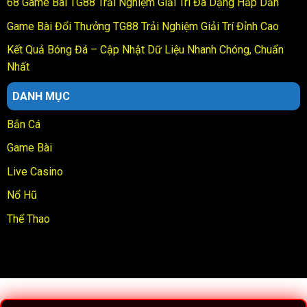
68 Game Bài TG88 Trải Nghiệm Giải Trí Đa Dạng Hấp Dẫn
Game Bài Đổi Thưởng TG88 Trải Nghiệm Giải Trí Đỉnh Cao
Kết Quả Bóng Đá – Cập Nhật Dữ Liệu Nhanh Chóng, Chuẩn
Nhất
DANH MỤC
Bắn Cá
Game Bài
Live Casino
Nổ Hũ
Thể Thao