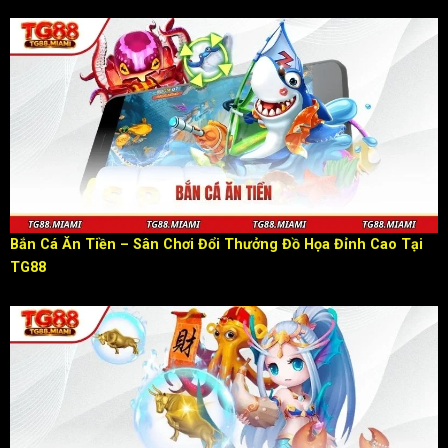
Bắn Cá Ăn Tiền – Sân Chơi Đổi Thưởng Đồ Họa Đỉnh Cao Tại
TG88