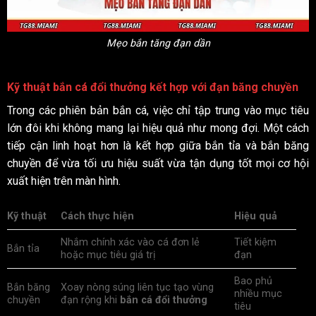
Mẹo bắn tăng đạn dần
Kỹ thuật bắn cá đổi thưởng kết hợp với đạn băng chuyền
Trong các phiên bản bắn cá, việc chỉ tập trung vào mục tiêu
lớn đôi khi không mang lại hiệu quả như mong đợi. Một cách
tiếp cận linh hoạt hơn là kết hợp giữa bắn tỉa và bắn băng
chuyền để vừa tối ưu hiệu suất vừa tận dụng tốt mọi cơ hội
xuất hiện trên màn hình.
Kỹ thuật
Cách thực hiện
Hiệu quả
Nhắm chính xác vào cá đơn lẻ
Tiết kiệm
Bắn tỉa
hoặc mục tiêu giá trị
đạn
Bao phủ
Bắn băng
Xoay nòng súng liên tục tạo vùng
nhiều mục
chuyền
đạn rộng khi
bắn cá đổi thưởng
tiêu