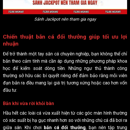
Sảnh Jackpot nên tham gia ngay
Chiến thuật bắn cá đổi thưởng giúp tối ưu lợi
nhuận
Để trở thành một tay săn cá chuyên nghiệp, bạn không thể chỉ
bắn theo cảm tính mà cần áp dụng những phương pháp khoa
học để kiểm soát dòng tiền. Những ngư thủ thành công
thường sở hữu các bí quyết riêng để đảm bảo rằng mỗi viên
đạn bắn ra đều mang lại giá trị tương xứng hoặc cao hơn vốn
đầu tư.
Bắn khi vừa rời khỏi bàn
Hầu hết các loài cá vừa xuất hiện từ các góc màn hình thường
có xác suất bị hạ gục nhanh hơn so với những chú cá đã bơi ra
giữa sân. Khi chơi
bắn cá đổi thưởng
, bạn nên tập trung