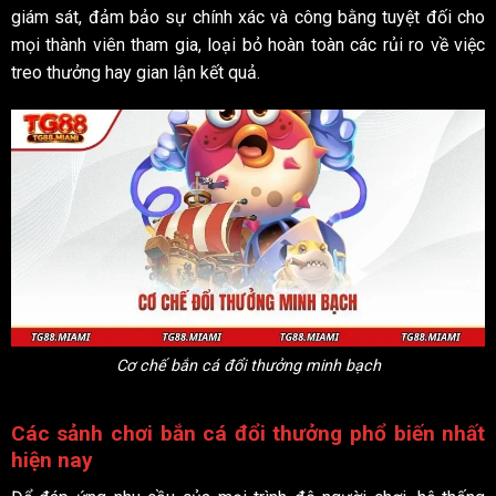
giám sát, đảm bảo sự chính xác và công bằng tuyệt đối cho
mọi thành viên tham gia, loại bỏ hoàn toàn các rủi ro về việc
treo thưởng hay gian lận kết quả.
Cơ chế bắn cá đổi thưởng minh bạch
Các sảnh chơi bắn cá đổi thưởng phổ biến nhất
hiện nay