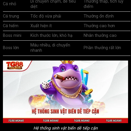
Di chuyển chậm, dễ tiêu
Thưởng thấp, tích lũy
Cá nhỏ
diệt
điểm
Cá trung
Tốc độ vừa phải
Thưởng ổn định
Cá hiếm
Xuất hiện ít
Thưởng cao hơn
Boss mini
Kích thước lớn, khó hạ
Nhân thưởng cao
Máu nhiều, di chuyển
Boss lớn
Phần thưởng rất lớn
nhanh
Hệ thống sinh vật biển dễ tiếp cận