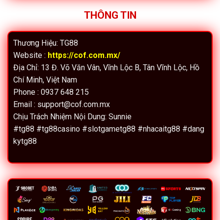
THÔNG TIN
Thương Hiệu: TG88
Website :
https://cof.com.mx/
Địa Chỉ: 13 Đ. Võ Văn Vân, Vĩnh Lộc B, Tân Vĩnh Lộc, Hồ
Chí Minh, Việt Nam
Phone : 0937 648 215
Email :
support@cof.com.mx
Chịu Trách Nhiệm Nội Dung: Sunnie
#tg88 #tg88casino #slotgametg88 #nhacaitg88 #dang
kytg88