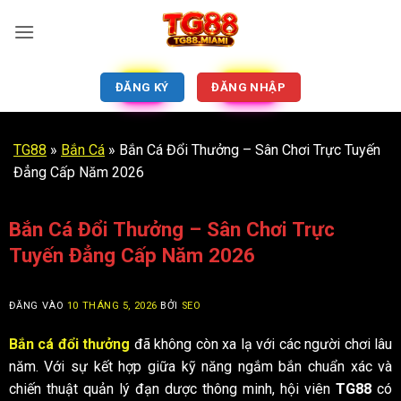
ĐĂNG KÝ
ĐĂNG NHẬP
TG88
»
Bắn Cá
»
Bắn Cá Đổi Thưởng – Sân Chơi Trực Tuyến
Đẳng Cấp Năm 2026
Bắn Cá Đổi Thưởng – Sân Chơi Trực
Tuyến Đẳng Cấp Năm 2026
ĐĂNG VÀO
10 THÁNG 5, 2026
BỞI
SEO
Bắn cá đổi thưởng
đã không còn xa lạ với các người chơi lâu
năm. Với sự kết hợp giữa kỹ năng ngắm bắn chuẩn xác và
chiến thuật quản lý đạn dược thông minh, hội viên
TG88
có