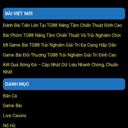
BÀI VIẾT MỚI
Đánh Bài Tiến Lên Tại TG88 Nâng Tầm Chiến Thuật Đỉnh Cao
Bài Phỏm TG88 Nâng Tầm Chiến Thuật Và Trải Nghiệm Chơi
68 Game Bài TG88 Trải Nghiệm Giải Trí Đa Dạng Hấp Dẫn
Game Bài Đổi Thưởng TG88 Trải Nghiệm Giải Trí Đỉnh Cao
Kết Quả Bóng Đá – Cập Nhật Dữ Liệu Nhanh Chóng, Chuẩn
Nhất
DANH MỤC
Bắn Cá
Game Bài
Live Casino
Nổ Hũ