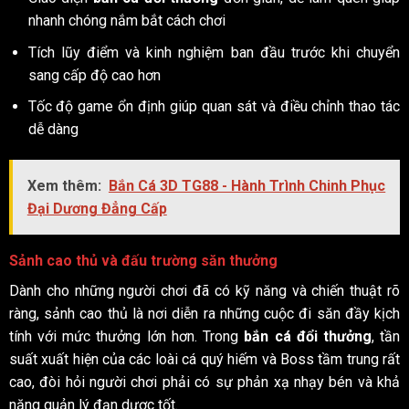
nhanh chóng nắm bắt cách chơi
Tích lũy điểm và kinh nghiệm ban đầu trước khi chuyển
sang cấp độ cao hơn
Tốc độ game ổn định giúp quan sát và điều chỉnh thao tác
dễ dàng
Xem thêm:
Bắn Cá 3D TG88 - Hành Trình Chinh Phục
Đại Dương Đẳng Cấp
Sảnh cao thủ và đấu trường săn thưởng
Dành cho những người chơi đã có kỹ năng và chiến thuật rõ
ràng, sảnh cao thủ là nơi diễn ra những cuộc đi săn đầy kịch
tính với mức thưởng lớn hơn. Trong
bắn cá đổi thưởng
, tần
suất xuất hiện của các loài cá quý hiếm và Boss tầm trung rất
cao, đòi hỏi người chơi phải có sự phản xạ nhạy bén và khả
năng quản lý đạn dược tốt.